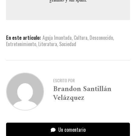
En este artículo:
Aguja Imantada
,
Cultura
,
Desconocido
,
Entretenimiento
,
Literatura
,
Sociedad
ESCRITO POR
Brandon Santillán
Velázquez
Un comentario