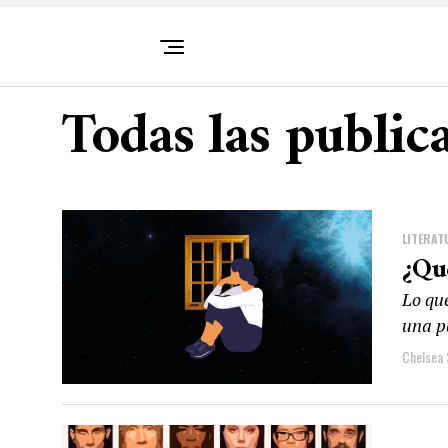
Todas las public
LITERAT
¿Qu
Lo que
una pa
Chelsea 