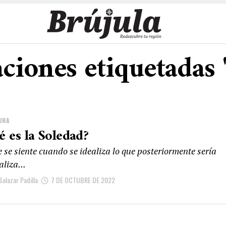
aciones etiquetadas
URA
é es la Soledad?
 se siente cuando se idealiza lo que posteriormente sería
liza...
Salazar Padilla
7 DE OCTUBRE DE 2022