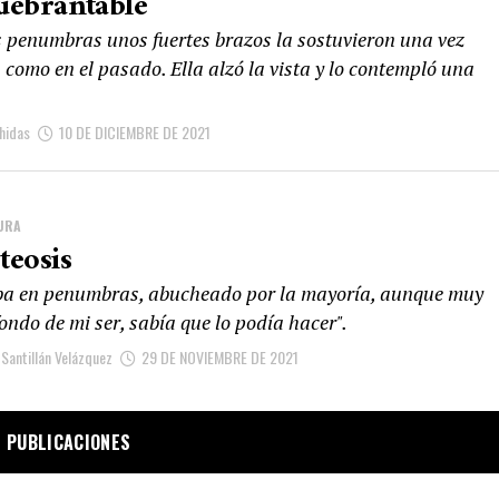
uebrantable
s penumbras unos fuertes brazos la sostuvieron una vez
como en el pasado. Ella alzó la vista y lo contempló una
hidas
10 DE DICIEMBRE DE 2021
URA
teosis
ba en penumbras, abucheado por la mayoría, aunque muy
fondo de mi ser, sabía que lo podía hacer".
Santillán Velázquez
29 DE NOVIEMBRE DE 2021
 PUBLICACIONES