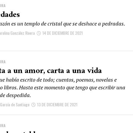
URA
edades
razón es un templo de cristal que se deshace a pedradas.
arolina González Rivera
14 DE DICIEMBRE DE 2021
URA
ta a un amor, carta a una vida
ue había escrito de todo; cuentos, poemas, novelas e
so libros. Hasta este momento que tengo que escribir una
 de despedida.
 García de Santiago
13 DE DICIEMBRE DE 2021
URA