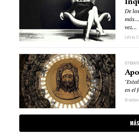
Inq
De la
más… 
vez...
Letras C
LITERAT
Apo
"Esta
en el 
Brandon 
MÁS