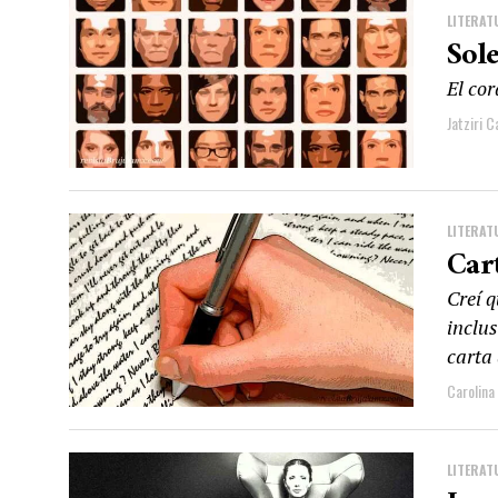
LITERAT
Sol
El co
Jatziri C
LITERAT
Car
Creí q
inclu
carta
Carolina
LITERAT