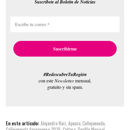
Suscríbete al Boletín de Noticias
#RedescubreTuRegión
con este
Newsletter
mensual,
gratuito y sin spam.
En este artículo:
Alejandro Ruiz
,
Apaxco
,
Callejoneada
,
Callejoneada Apaxquense 2025
,
Cultura
,
Desfile Musical
,