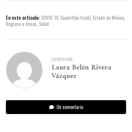
En este artículo:
COVID-19
,
Cuautitlán Izcalli
,
Estado de México
,
Regreso a clases
,
Salud
ESCRITO POR
Laura Belén Rivera
Vázquez
Un comentario