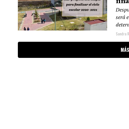
fina
Despué
será e
determ
Sandra R
MÁS