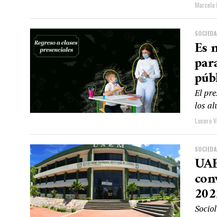
Marcela 
SOCIED
Es n
par
púb
El pr
los a
Lucero V
SOCIED
UAE
con
202
Socio