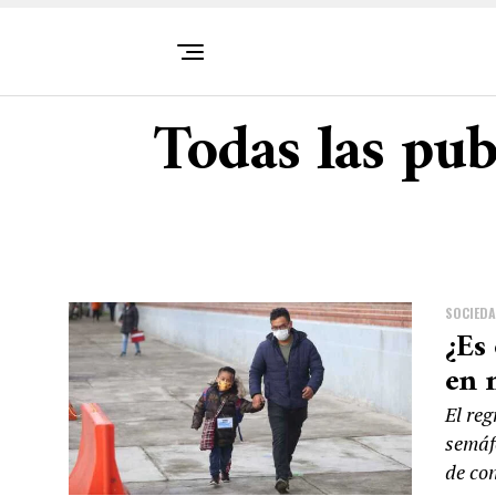
Todas las pub
SOCIED
¿Es 
en 
El reg
semáf
de co