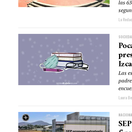
las 63
segun
La Redac
SOCIED
Poca
pres
Izca
Las e
padre
encues
Laura Be
NACIONA
SEP