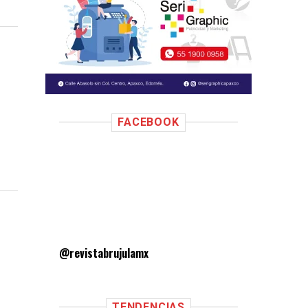
FACEBOOK
@revistabrujulamx
TENDENCIAS