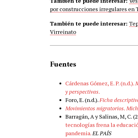
También te puede interesar:
Ves
por construcciones irregulares en
También te puede interesar:
Tep
Virreinato
Fuentes
Cárdenas Gómez, E. P. (n.d.).
M
y perspectivas
.
Foro, E. (n.d.).
Ficha descripti
Movimientos migratorios. Mi
Barragán, A y Salinas, M, C. (
tecnologías frena la educaci
pandemia.
EL PAÍS