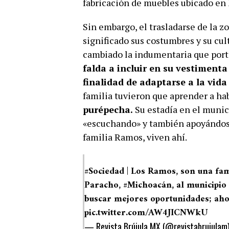
fabricación de muebles ubicado en
Sin embargo, el trasladarse de la 
significado sus costumbres y su cul
cambiado la indumentaria que porta
falda a incluir en su vestimenta
finalidad de adaptarse a la vida 
familia tuvieron que aprender a hab
purépecha.
Su estadía en el munic
«escuchando» y también apoyándose
familia Ramos, viven ahí.
#Sociedad
| Los Ramos, son una fam
Paracho,
#Michoacán
, al municipio
buscar mejores oportunidades; ahor
pic.twitter.com/AW4JICNWkU
— Revista Brújula MX (@revistabrujulam