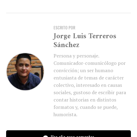
ESCRITO POR
Jorge Luis Terreros
Sánchez
Persona y personaje.
Comunicador-comunicólogo por
convicción; un ser humano
entusiasta de temas de carácter
colectivo, interesado en causas
sociales, gustoso de escribir para
contar historias en distintos
formatos y, cuando se puede,
humorista.