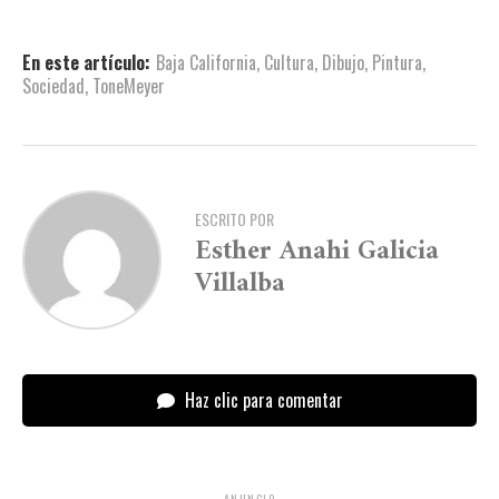
En este artículo:
Baja California
,
Cultura
,
Dibujo
,
Pintura
,
Sociedad
,
ToneMeyer
ESCRITO POR
Esther Anahi Galicia
Villalba
Haz clic para comentar
ANUNCIO