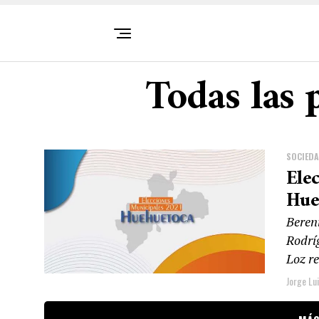
Todas las 
SOCIED
Ele
Hue
Beren
Rodrí
Loz re
Jorge Lu