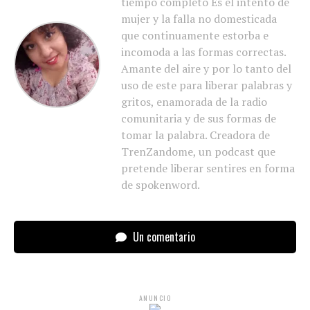
tiempo completo Es el intento de
mujer y la falla no domesticada
que continuamente estorba e
incomoda a las formas correctas.
Amante del aire y por lo tanto del
uso de este para liberar palabras y
gritos, enamorada de la radio
comunitaria y de sus formas de
tomar la palabra. Creadora de
TrenZandome, un podcast que
pretende liberar sentires en forma
de spokenword.
Un comentario
ANUNCIO