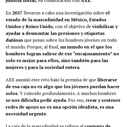
justicia social
, en colaboración con
AXE
.
En
2017
llevaron a cabo una investigación sobre
el
estado de la masculinidad en México, Estados
Unidos y Reino Unido
, con el objetivo de
visibilizar y
ayudar a desmontar las presiones y etiquetas
dañinas
que pesan sobre los hombres jóvenes en todo
el mundo. Porque, al final,
un mundo en el que los
hombres logran salirse de ese “encajonamiento” no
solo es mejor para ellos, sino también para las
mujeres y para la sociedad entera
.
AXE asumió este reto bajo la premisa de que
liberarse
de esa caja no es algo que los jóvenes puedan hacer
solos
. Y coincido profundamente. A muchos hombres
se nos dificulta pedir ayuda
. Por eso,
crear y sostener
redes de apoyo no es una opción idealista, es una
necesidad urgente
.
La caja de la masculinidad se refiere al
conjunto de