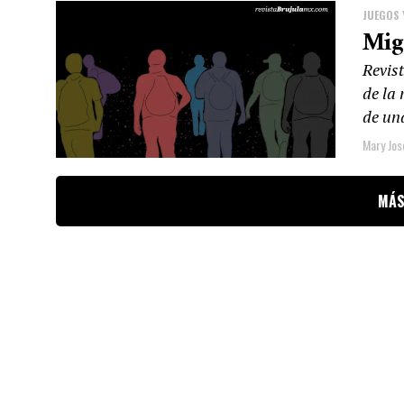
JUEGOS 
Mig
Revist
de la
de una
Mary Jos
MÁS