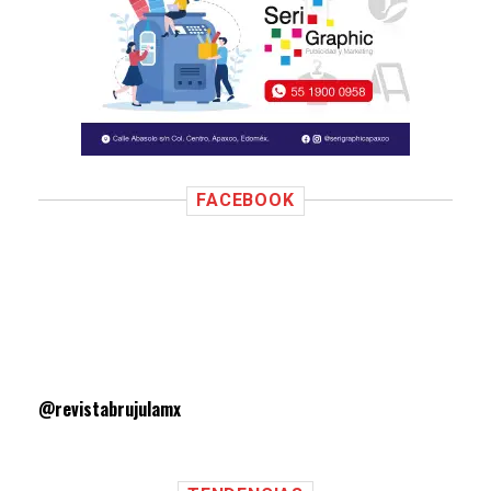
FACEBOOK
@revistabrujulamx