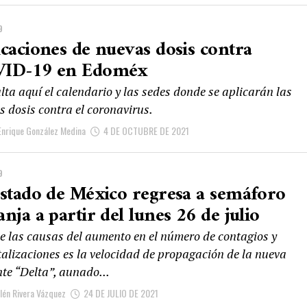
9
icaciones de nuevas dosis contra
ID-19 en Edoméx
ta aquí el calendario y las sedes donde se aplicarán las
s dosis contra el coronavirus.
Enrique González Medina
4 DE OCTUBRE DE 2021
9
Estado de México regresa a semáforo
nja a partir del lunes 26 de julio
e las causas del aumento en el número de contagios y
talizaciones es la velocidad de propagación de la nueva
te “Delta”, aunado...
lén Rivera Vázquez
24 DE JULIO DE 2021