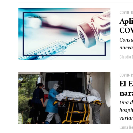
COVID-1
Apl
COV
Consul
nueva
Claudio 
COVID-1
El 
nara
Una d
hospi
varian
Laura Be