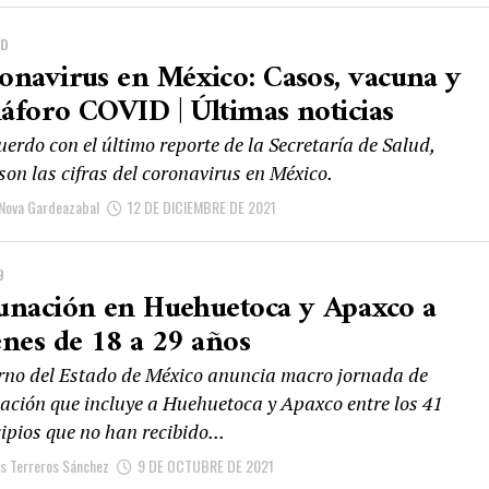
AD
onavirus en México: Casos, vacuna y
áforo COVID | Últimas noticias
erdo con el último reporte de la Secretaría de Salud,
son las cifras del coronavirus en México.
Nova Gardeazabal
12 DE DICIEMBRE DE 2021
9
unación en Huehuetoca y Apaxco a
enes de 18 a 29 años
rno del Estado de México anuncia macro jornada de
ación que incluye a Huehuetoca y Apaxco entre los 41
pios que no han recibido...
is Terreros Sánchez
9 DE OCTUBRE DE 2021