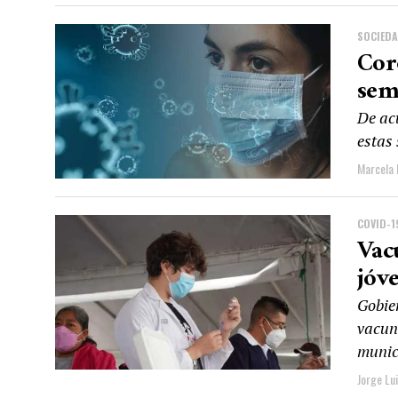
SOCIED
Cor
sem
De acu
estas 
Marcela 
COVID-1
Vac
jóv
Gobie
vacun
munici
Jorge Lu