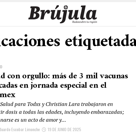
icaciones etiquetad
AD
ud con orgullo: más de 3 mil vacunas
cadas en jornada especial en el
omex
 Salud para Todxs y Christian Lara trabajaron en
tir dosis a todas las edades, incluyendo embarazadas;
narse es un acto de amor y...
duardo Escobar Limonche
19 DE JUNIO DE 2025