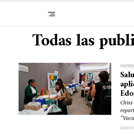
Todas las publ
SOCIED
Sal
apli
Ed
Chixs
repar
“Vacu
Carlos E