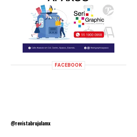
FACEBOOK
@revistabrujulamx