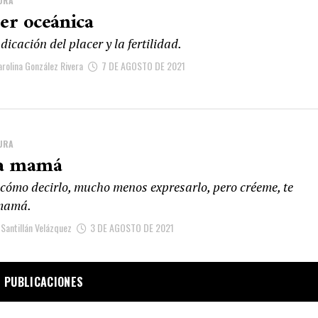
URA
er oceánica
dicación del placer y la fertilidad.
arolina González Rivera
7 DE AGOSTO DE 2021
URA
a mamá
 cómo decirlo, mucho menos expresarlo, pero créeme, te
mamá.
Santillán Velázquez
3 DE AGOSTO DE 2021
 PUBLICACIONES