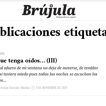
ublicaciones etiquet
URA
ue tenga oídos… (III)
bol afuera de mi ventana no deja de moverse, de temblar
si tuviera miedo pues todas las noches se escuchan los
s...
Enrique González Medina
9 DE NOVIEMBRE DE 2021