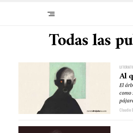
Todas las p
LITERAT
Al q
El ár
como 
pájaro
Claudio 