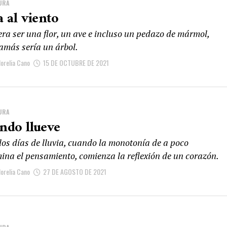
URA
a al viento
ra ser una flor, un ave e incluso un pedazo de mármol,
jamás sería un árbol.
orelia Cano
15 DE OCTUBRE DE 2021
URA
ndo llueve
los días de lluvia, cuando la monotonía de a poco
ina el pensamiento, comienza la reflexión de un corazón.
orelia Cano
27 DE AGOSTO DE 2021