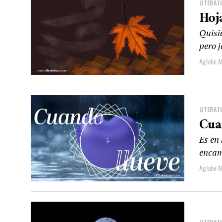
LITERAT
Hoj
Quisie
pero 
Aglahe M
LITERAT
Cua
Es en 
encam
Aglahe M