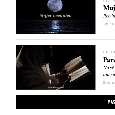
LITERAT
Muj
Reivin
Jatziri C
LITERAT
Par
No sé
amo 
Brandon 
MÁS