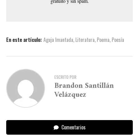
gratuito y sin spam.
En este artículo:
Aguja Imantada
,
Literatura
,
Poema
,
Poesía
ESCRITO POR
Brandon Santillán
Velázquez
Comentarios