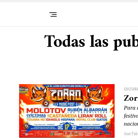
Todas las pub
CULTUR
Zor
Para c
festiv
nacio
Juan Pab