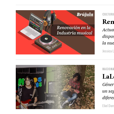
CULTUR
Ren
Actual
dispos
la nu
Jessica 
NACIONA
LaL
Género
un se
difere
Eliel Do