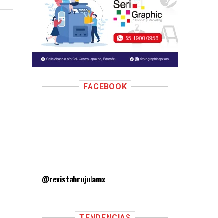
FACEBOOK
@revistabrujulamx
TENDENCIAS