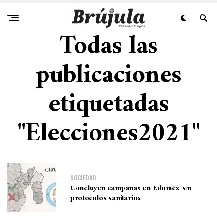
Todas las
publicaciones
etiquetadas
"Elecciones2021"
SOCIEDAD
Concluyen campañas en Edoméx sin
protocolos sanitarios