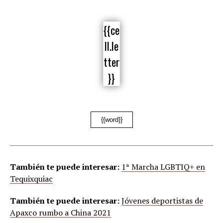
{{ce
ll.le
tter
}}
{{word}}
También te puede interesar:
1ª Marcha LGBTIQ+ en
Tequixquiac
También te puede interesar:
Jóvenes deportistas de
Apaxco rumbo a China 2021