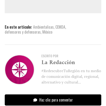
En este artículo:
Ambientalisas
,
CEMDA
,
defensores y defensoras
,
México
ESCRITO POR
La Redacción
#RedescubreTuRegión en tu medio
de comunicación digital, regional,
alternativo y cultural...
Haz clic para comentar