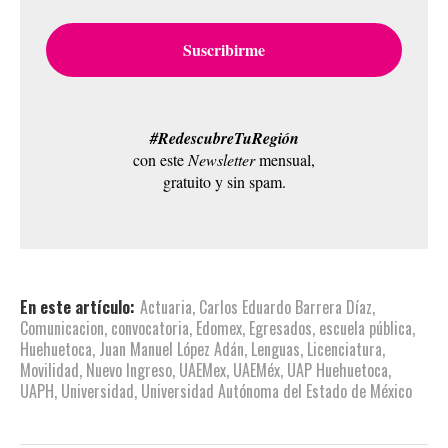
#RedescubreTuRegión
con este
Newsletter
mensual,
gratuito y sin spam.
En este artículo:
Actuaria
,
Carlos Eduardo Barrera Díaz
,
Comunicacion
,
convocatoria
,
Edomex
,
Egresados
,
escuela pública
,
Huehuetoca
,
Juan Manuel López Adán
,
Lenguas
,
Licenciatura
,
Movilidad
,
Nuevo Ingreso
,
UAEMex
,
UAEMéx
,
UAP Huehuetoca
,
UAPH
,
Universidad
,
Universidad Autónoma del Estado de México