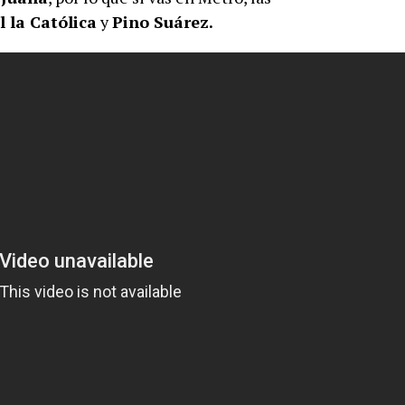
l la Católica
y
Pino Suárez.