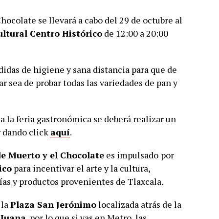
hocolate se llevará a cabo del 29 de octubre al
ltural Centro Histórico
de 12:00 a 20:00
didas de higiene y sana distancia para que de
r sea de probar todas las variedades de pan y
a la feria gastronómica se deberá realizar un
r dando click
aquí
.
de Muerto y el Chocolate
es impulsado
por
ico
para incentivar el arte y la cultura,
ías y productos provenientes de Tlaxcala.
 la
Plaza San Jerónimo
localizada atrás de la
 Juana
, por lo que si vas en Metro, las