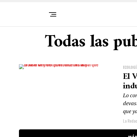
Todas las pub
ECOLOGÍ
El 
ind
Lo co
devas
que y
La Redac