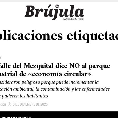
licaciones etiqueta
A
Valle del Mezquital dice NO al parque
ustrial de «economía circular»
nsideraron peligroso porque puede incrementar la
tación ambiental, la contaminación y las enfermedades
a padecen los habitantes
ción
9 DE DICIEMBRE DE 2025