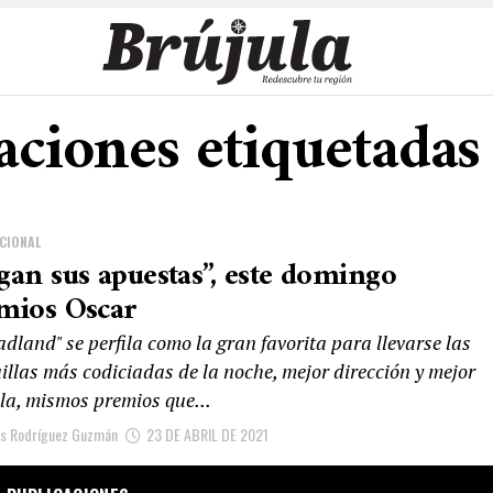
caciones etiquetadas
CIONAL
gan sus apuestas”, este domingo
mios Oscar
land" se perfila como la gran favorita para llevarse las
illas más codiciadas de la noche, mejor dirección y mejor
ula, mismos premios que...
is Rodríguez Guzmán
23 DE ABRIL DE 2021