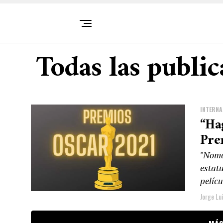
Todas las publi
INTERNA
“Ha
Pre
"Nomad
estatu
pelíc
Jorge Lu