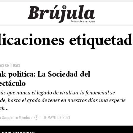
licaciones etiquetad
AS CRÍTICAS
k política: La Sociedad del
ectáculo
ás que nunca el legado de viralizar lo fenomenal se
de, hasta el grado de tener en nuestros días una especie
ak...
ro Sampedro Mendoza
1 DE MAYO DE 2021