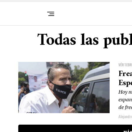
Todas las pub
VÉRTEBR
Frea
Esp
Hoy m
expan
de fre
Alejand