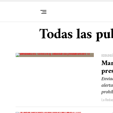
Todas las pu
ECOLOGÍ
Mar
pre
Envia
alerta
prohib
La Redac