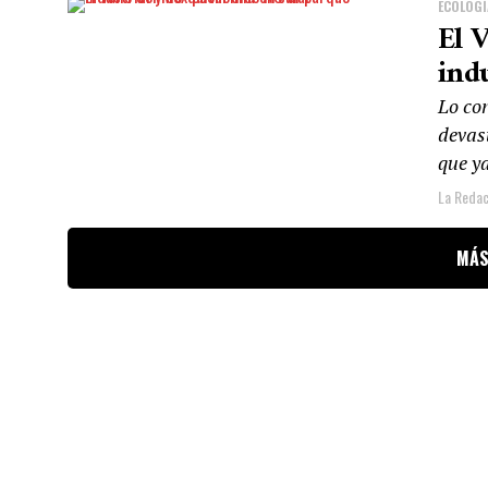
ECOLOGÍ
El 
ind
Lo co
devas
que y
La Redac
MÁS