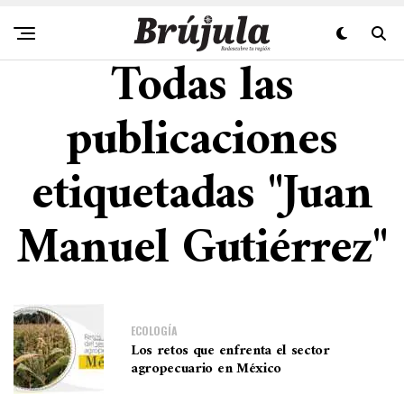
Todas las
publicaciones
etiquetadas "Juan
Manuel Gutiérrez"
ECOLOGÍA
Los retos que enfrenta el sector
agropecuario en México