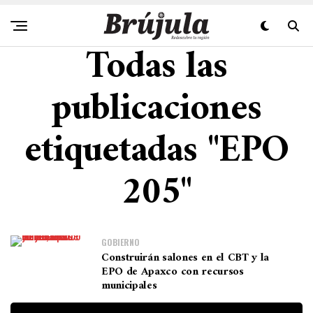
Todas las
publicaciones
etiquetadas "EPO
205"
GOBIERNO
Construirán salones en el CBT y la
EPO de Apaxco con recursos
municipales