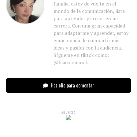
familia, estoy de vuelta en el
mundo de la comunicación, lista
para aprender y crecer en mi
carrera. Con una gran capacidad
para adaptarme y aprender, estoy
emocionada de compartir mis
ideas y pasión con la audiencia.
Sígueme en tiktok como:
@klau.comunik
Haz clic para comentar
ANUNCIO