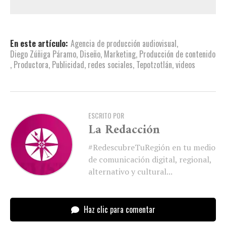
En este artículo:
Agencia de producción audiovisual
,
Diego Zúñiga Páramo
,
Diseño
,
Marketing
,
Producción de contenido
,
Productora
,
Publicidad
,
redes sociales
,
Tepotzotlán
,
videos
ESCRITO POR
La Redacción
#RedescubreTuRegión en tu medio
de comunicación digital, regional,
alternativo y cultural...
Haz clic para comentar