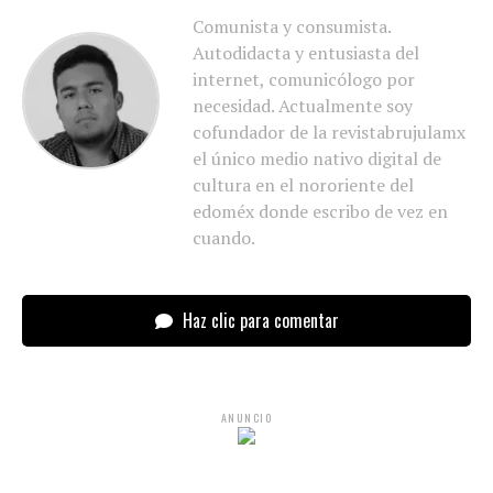
Comunista y consumista.
Autodidacta y entusiasta del
internet, comunicólogo por
necesidad. Actualmente soy
cofundador de la revistabrujulamx
el único medio nativo digital de
cultura en el nororiente del
edoméx donde escribo de vez en
cuando.
Haz clic para comentar
ANUNCIO