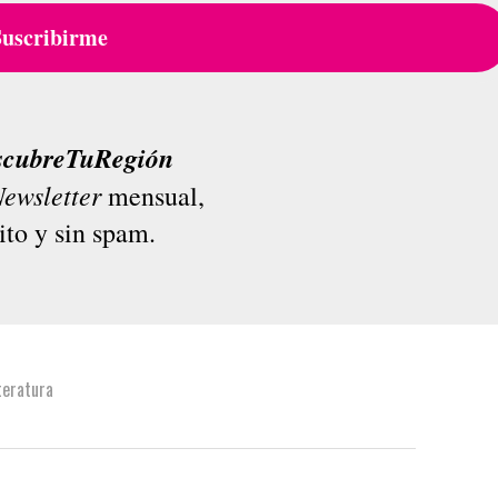
scubreTuRegión
ewsletter
mensual,
ito y sin spam.
teratura