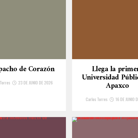
pacho de Corazón
Llega la prime
Universidad Públi
 Torres
23 DE JUNIO DE 2026
Apaxco
Carlos Torres
16 DE JUNIO 