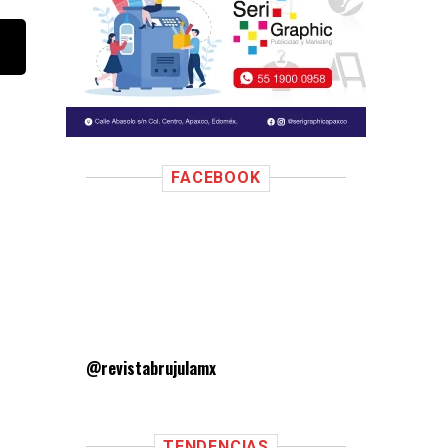
FACEBOOK
@revistabrujulamx
TENDENCIAS