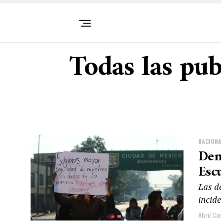
Todas las pub
NACIONA
Den
Esc
Las d
incide
Abril Cas