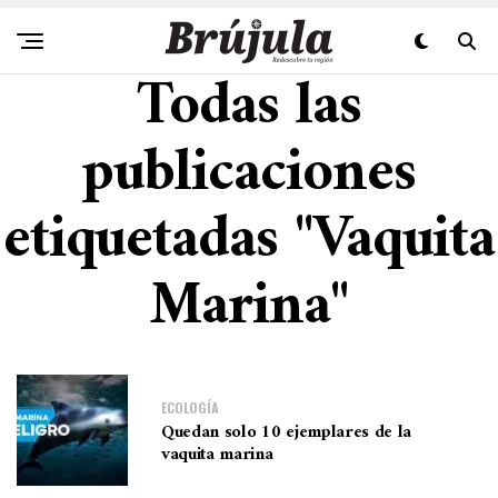
Todas las
publicaciones
etiquetadas "Vaquita
Marina"
ECOLOGÍA
Quedan solo 10 ejemplares de la
vaquita marina