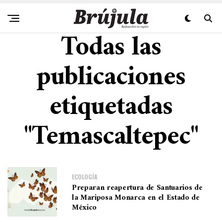
Todas las
publicaciones
etiquetadas
"Temascaltepec"
ECOLOGÍA
Preparan reapertura de Santuarios de
la Mariposa Monarca en el Estado de
México