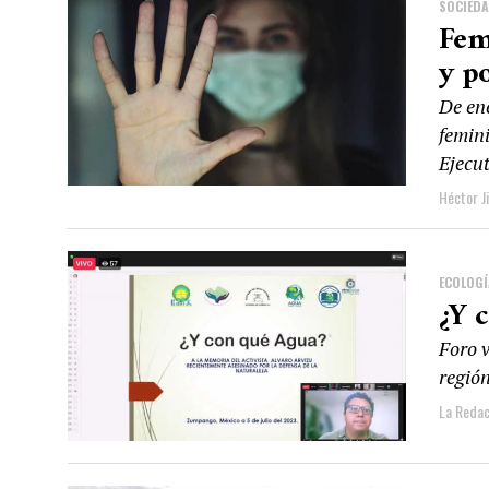
SOCIED
Fem
y p
De en
femini
Ejecut
Héctor J
ECOLOGÍ
¿Y 
Foro v
región
La Redac