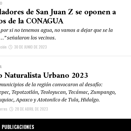
AD
ladores de San Juan Z se oponen a
os de la CONAGUA
 por si no tenemos agua, no vamos a dejar que se la
n…” señalaron los vecinos.
ción
30 DE JUNIO DE 2023
A
o Naturalista Urbano 2023
municipios de la región convocaron al desafío:
epec, Tepotzotlán, Teoloyucan, Tecámac, Zumpango,
xquiac, Apaxco y Atotonilco de Tula, Hidalgo.
orres
28 DE ABRIL DE 2023
 PUBLICACIONES