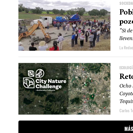
SOCIED
Pob
poz
“Si de
lleve
La Redac
ECOLOGÍ
Ret
Ocho 
Coyot
Tequi
Carlos T
MÁS