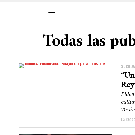
Todas las pu
SOCIED
“Un
Rey
Piden
cultur
Tecá
La Redac