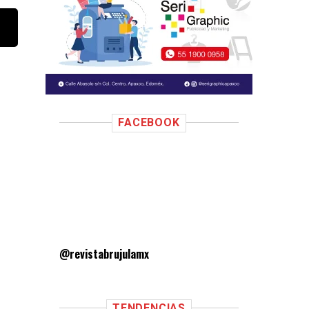
FACEBOOK
@revistabrujulamx
TENDENCIAS