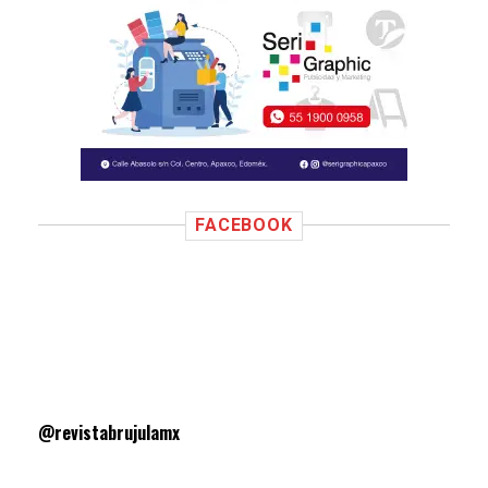
FACEBOOK
@revistabrujulamx