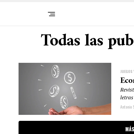
Todas las pub
JUEGOS 
Eco
Revist
letras
Antonio 
MÁS