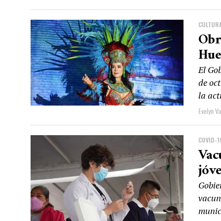
CULTUR
Obr
Hue
El Go
de oc
la act
Evelyn V
COVID-1
Vac
jóv
Gobie
vacun
munici