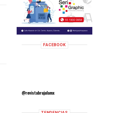
FACEBOOK
@revistabrujulamx
TENDENCIAS