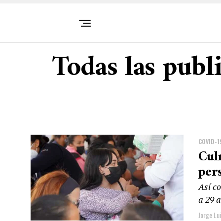
Todas las publ
COVID-1
Cul
per
Así co
a 29 
Jorge Lu