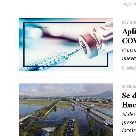
Jorge Lu
COVID-1
Apl
COV
Consul
nueva
Claudio 
SOCIED
Se 
Hue
El de
prese
locale