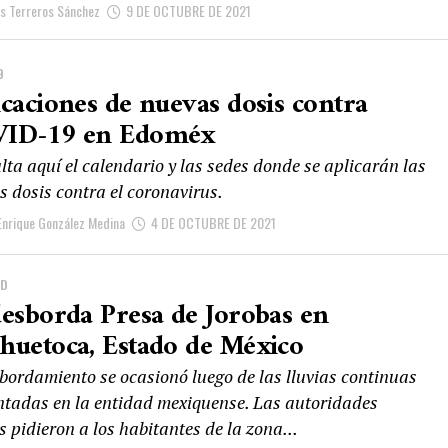
is Terreros Sánchez
9 DE OCTUBRE DE 2021
9
icaciones de nuevas dosis contra
ID-19 en Edoméx
ta aquí el calendario y las sedes donde se aplicarán las
s dosis contra el coronavirus.
Enrique González Medina
4 DE OCTUBRE DE 2021
AD
desborda Presa de Jorobas en
huetoca, Estado de México
sbordamiento se ocasionó luego de las lluvias continuas
ntadas en la entidad mexiquense. Las autoridades
s pidieron a los habitantes de la zona...