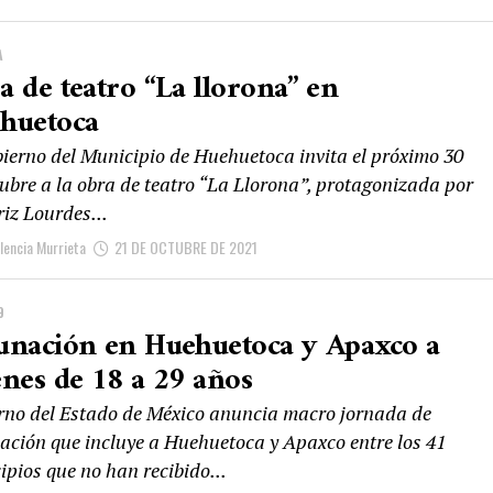
A
a de teatro “La llorona” en
huetoca
bierno del Municipio de Huehuetoca invita el próximo 30
tubre a la obra de teatro “La Llorona”, protagonizada por
riz Lourdes...
alencia Murrieta
21 DE OCTUBRE DE 2021
9
unación en Huehuetoca y Apaxco a
enes de 18 a 29 años
rno del Estado de México anuncia macro jornada de
ación que incluye a Huehuetoca y Apaxco entre los 41
pios que no han recibido...