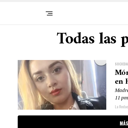
Todas las 
SOCIED
Món
en 
Madre
11 pm
La Redac
MÁS