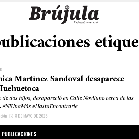
publicaciones etique
AD
ica Martínez Sandoval desaparece
Huehuetoca
 de dos hijos, desapareció en Calle Noviluno cerca de las
. #NiUnaMás #HastaEncontrarle
ción
8 DE MAYO DE 2023
 PUBLICACIONES