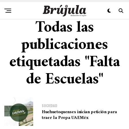
Todas las
publicaciones
etiquetadas "Falta
de Escuelas"
SOCIEDAD
Huehuetoquenses inician petición para
traer la Prepa UAEMéx