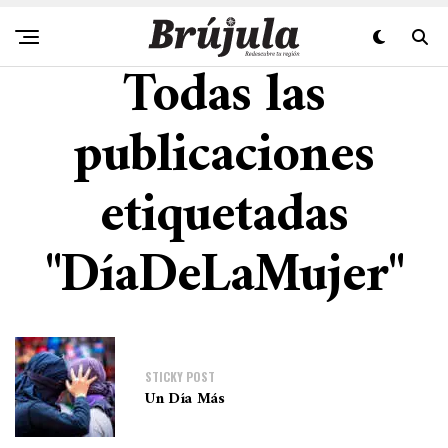
Todas las
publicaciones
etiquetadas
"DíaDeLaMujer"
STICKY POST
Un Día Más