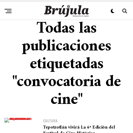
Todas las
publicaciones
etiquetadas
"convocatoria de
cine"
CULTURA
Tepotzotlán vivirá La 6ª Edición del