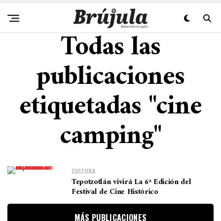
Todas las
publicaciones
etiquetadas "cine
camping"
CULTURA
Tepotzotlán vivirá La 6ª Edición del
Festival de Cine Histórico
MÁS PUBLICACIONES