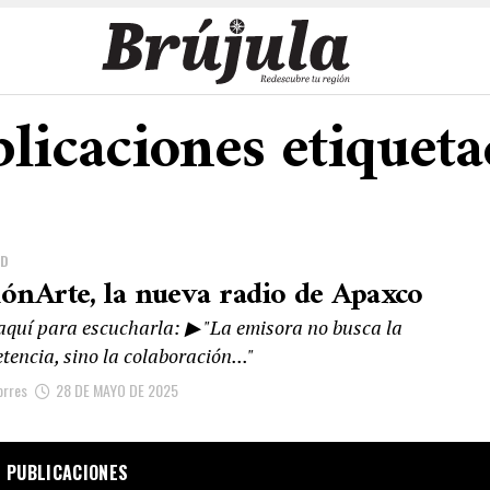
blicaciones etiqueta
AD
iónArte, la nueva radio de Apaxco
 aquí para escucharla: ▶ "La emisora no busca la
encia, sino la colaboración..."
orres
28 DE MAYO DE 2025
 PUBLICACIONES