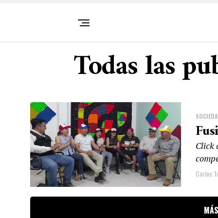
Todas las pu
SOCIED
Fus
Click
compet
Carlos T
MÁS