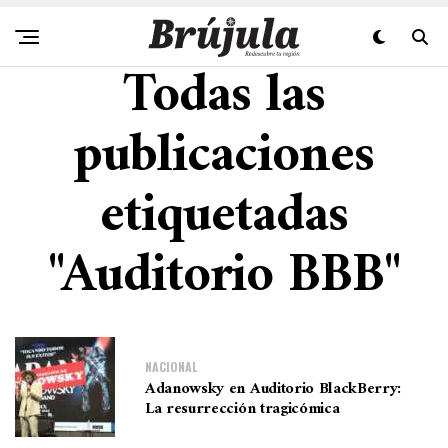
Todas las
publicaciones
etiquetadas
"Auditorio BBB"
NACIONAL
Adanowsky en Auditorio BlackBerry:
La resurrección tragicómica