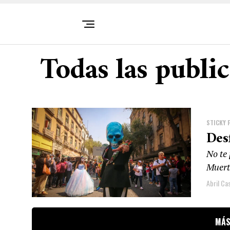
Todas las publi
STICKY 
Des
No te 
Muert
Abril Cas
MÁS