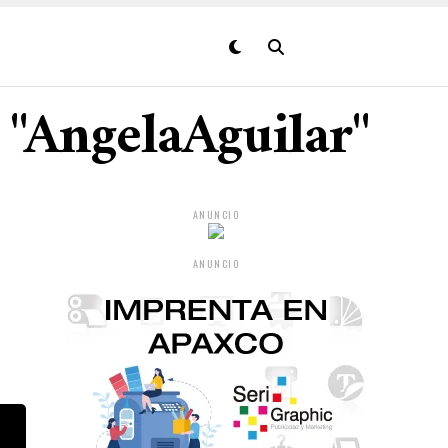
 "AngelaAguilar"
ANUNCIO
ANUNCIO