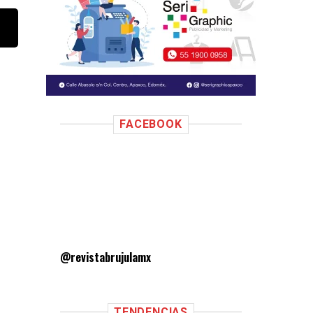
FACEBOOK
@revistabrujulamx
TENDENCIAS