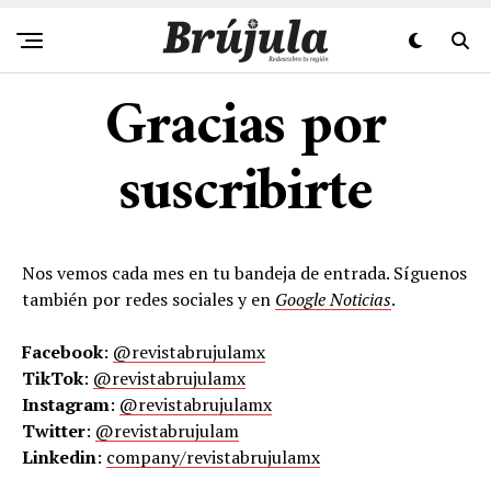
Gracias por
suscribirte
Nos vemos cada mes en tu bandeja de entrada. Síguenos
también por redes sociales y en
Google Noticias
.
Facebook
:
@revistabrujulamx
TikTok
:
@revistabrujulamx
Instagram
:
@revistabrujulamx
Twitter
:
@revistabrujulam
Linkedin
:
company/revistabrujulamx