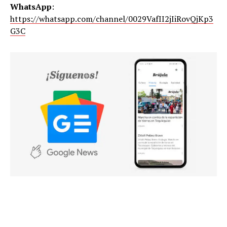
WhatsApp
:
https://whatsapp.com/channel/0029VafII2jIiRovQjKp3
G3C